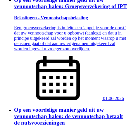
vennootschap halen: Groepsverzekering of IPT
Belastingen - Vennootschapsbelasting
Een groepsverzekering is in feite een ‘appeltje voor de dorst’
dat uw vennootschap voor u opbouwt (aanlegt) en dat u in
principe uitgekeerd zal worden op het moment waarop u met
pensioen gaat of dat aan uw erfgenamen uitgekeerd zal
worden ingeval u vroeger zou overlijden.
01.06.2026
Op een voordelige manier geld uit uw
vennootschap halen: de vennootschap betaalt
de nutsvoorzieningen