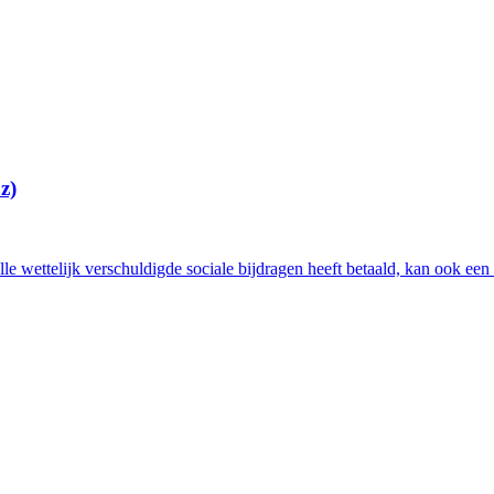
z)
alle wettelijk verschuldigde sociale bijdragen heeft betaald, kan ook ee