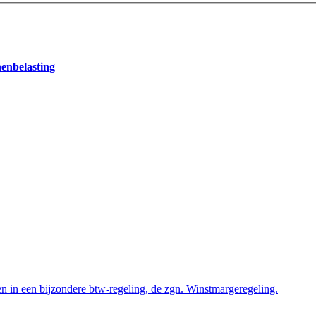
nenbelasting
 in een bijzondere btw-regeling, de zgn. Winstmargeregeling.