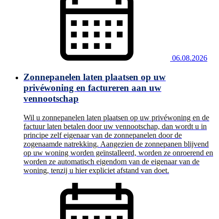
06.08.2026
Zonnepanelen laten plaatsen op uw
privéwoning en factureren aan uw
vennootschap
Wil u zonnepanelen laten plaatsen op uw privéwoning en de
factuur laten betalen door uw vennootschap, dan wordt u in
principe zelf eigenaar van de zonnepanelen door de
zogenaamde natrekking. Aangezien de zonnepanen blijvend
op uw woning worden geïnstalleerd, worden ze onroerend en
worden ze automatisch eigendom van de eigenaar van de
woning, tenzij u hier expliciet afstand van doet.