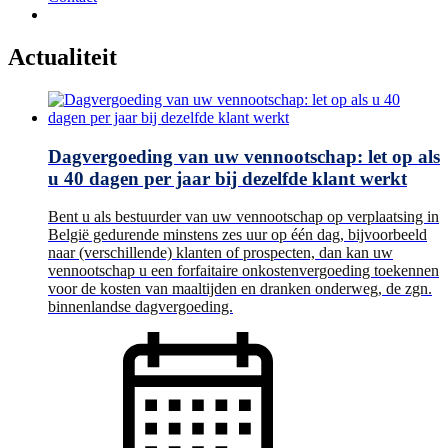
Actualiteit
Dagvergoeding van uw vennootschap: let op als
u 40 dagen per jaar bij dezelfde klant werkt
Bent u als bestuurder van uw vennootschap op verplaatsing in
België gedurende minstens zes uur op één dag, bijvoorbeeld
naar (verschillende) klanten of prospecten, dan kan uw
vennootschap u een forfaitaire onkostenvergoeding toekennen
voor de kosten van maaltijden en dranken onderweg, de zgn.
binnenlandse dagvergoeding.