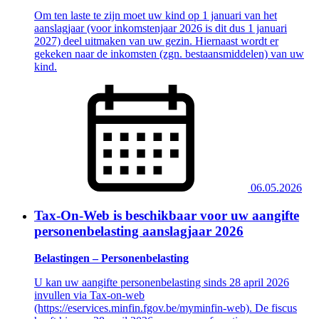
Om ten laste te zijn moet uw kind op 1 januari van het
aanslagjaar (voor inkomstenjaar 2026 is dit dus 1 januari
2027) deel uitmaken van uw gezin. Hiernaast wordt er
gekeken naar de inkomsten (zgn. bestaansmiddelen) van uw
kind.
06.05.2026
Tax-On-Web is beschikbaar voor uw aangifte
personenbelasting aanslagjaar 2026
Belastingen – Personenbelasting
U kan uw aangifte personenbelasting sinds 28 april 2026
invullen via Tax-on-web
(https://eservices.minfin.fgov.be/myminfin-web). De fiscus